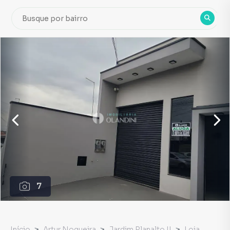
7
Início
Artur Nogueira
Jardim Planalto II
Loja