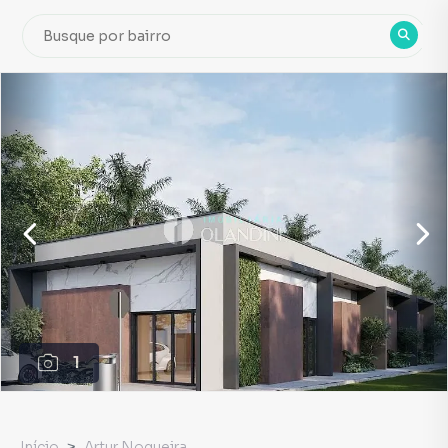
1
Início
Artur Nogueira