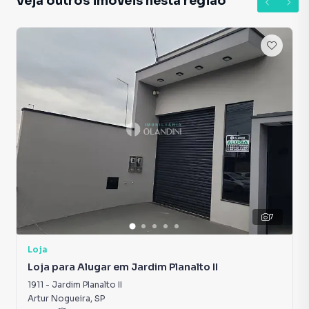
Veja outros imóveis nesta região
7
Loja
Loja para Alugar em Jardim Planalto II
1911
-
Jardim Planalto II
Artur Nogueira
,
SP