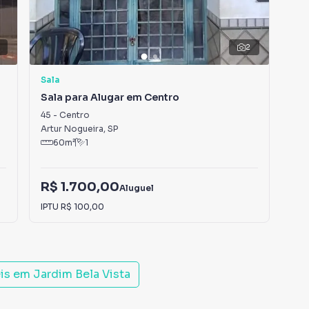
2
Sala
Sal
Sala para Alugar em Centro
Sal
45
-
Centro
646
Artur Nogueira
,
SP
Art
60
m²
1
R$ 1.700,00
Aluguel
R$
IPTU
R$ 100,00
eis em
Jardim Bela Vista