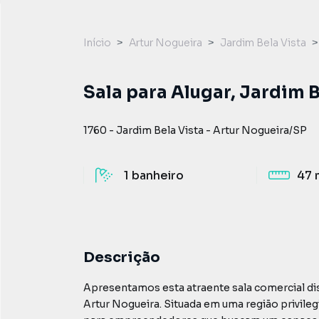
Início
Artur Nogueira
Jardim Bela Vista
Sala para Alugar, Jardim B
1760
-
Jardim Bela Vista
-
Artur Nogueira
/
SP
1
banheiro
47 
Descrição
Apresentamos esta atraente sala comercial dis
Artur Nogueira. Situada em uma região privile