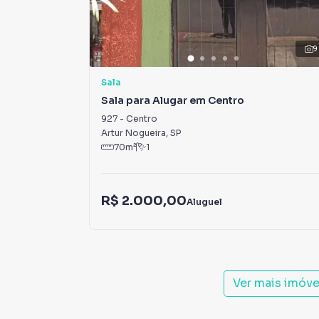
9
Sala
Sala para Alugar em Centro
927
-
Centro
Artur Nogueira
,
SP
70
m²
1
R$ 2.000,00
Aluguel
Ver mais imóv