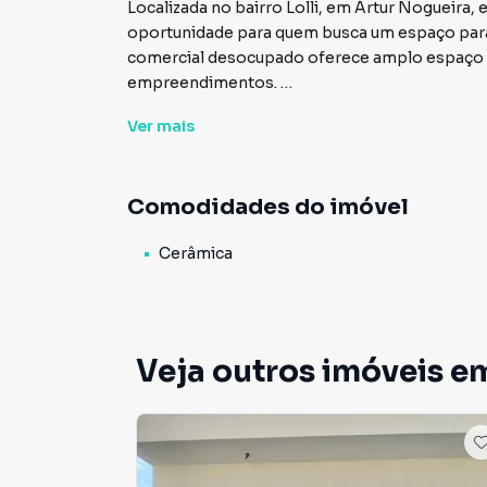
Localizada no bairro Lolli, em Artur Nogueira
oportunidade para quem busca um espaço para a
comercial desocupado oferece amplo espaço e 
empreendimentos.
O valor de locação mensal é de R$ 2.100, torna
Ver
mais
empresários em busca de um novo ponto comerc
desenvolvimento, com fácil acesso e boa circ
escolha para quem deseja expandir seus negóc
Comodidades do imóvel
Venha conhecer pessoalmente este espaço e d
Cerâmica
seu negócio.
Veja outros imóveis em