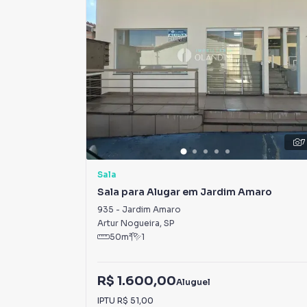
7
Sala
Sala para Alugar em Jardim Amaro
935
-
Jardim Amaro
Artur Nogueira
,
SP
50
m²
1
R$ 1.600,00
Aluguel
IPTU
R$ 51,00