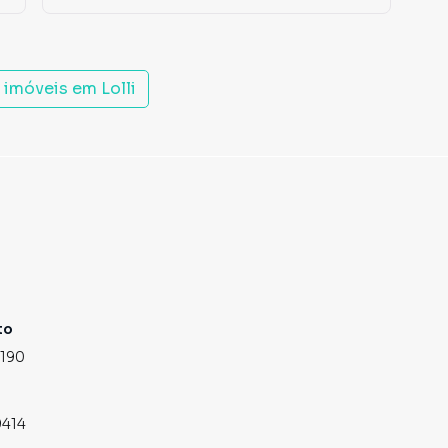
s imóveis em
Lolli
to
4190
9414