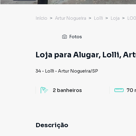
Início
Artur Nogueira
Lolli
Loja
LO0
Fotos
Loja para Alugar, Lolli, Ar
34
-
Lolli
-
Artur Nogueira
/
SP
2
banheiros
70 
Descrição