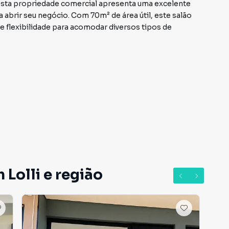
, esta propriedade comercial apresenta uma excelente
brir seu negócio. Com 70m² de área útil, este salão
flexibilidade para acomodar diversos tipos de
ndo-o uma opção atraente e viável para investidores e
ial. Sua localização estratégica em um bairro em
ulação de pessoas, torna este imóvel uma excelente
ios ou iniciar uma nova empreitada comercial.
escubra as possibilidades que ele pode oferecer para o
 Lolli e região