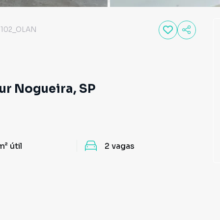
102_OLAN
tur Nogueira, SP
m²
útil
2
vagas