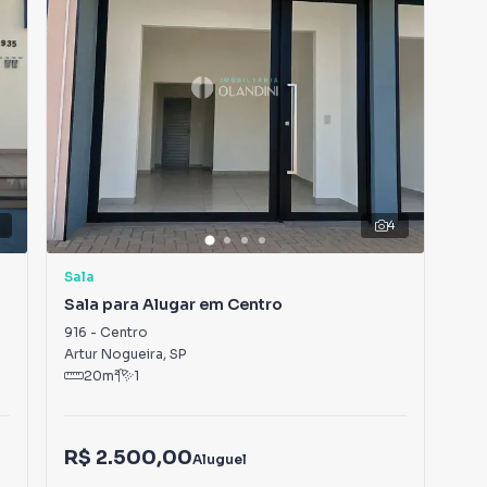
4
Sala
Sal
Sala para Alugar em Centro
Sal
916
-
Centro
646
Artur Nogueira
,
SP
Art
20
m²
1
R$ 2.500,00
R$
Aluguel