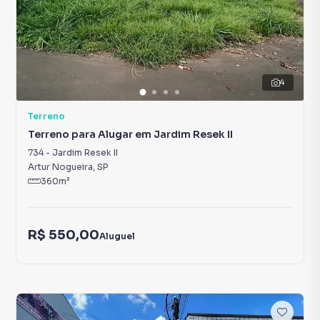
4
Terreno
Terreno para Alugar em Jardim Resek II
734
-
Jardim Resek II
Artur Nogueira
,
SP
360
m²
R$ 550,00
Aluguel