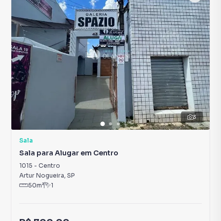
3
Sala
Sala para Alugar em Centro
1015
-
Centro
Artur Nogueira
,
SP
50
m²
1