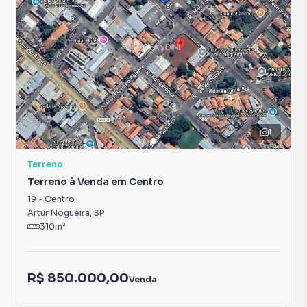
1
Terreno
Terreno à Venda em Centro
19
-
Centro
Artur Nogueira
,
SP
310
m²
R$ 850.000,00
Venda