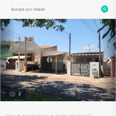
2
Início
Artur Nogueira
Jardim Arrivabene III