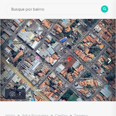
1
Início
Artur Nogueira
Centro
Terreno