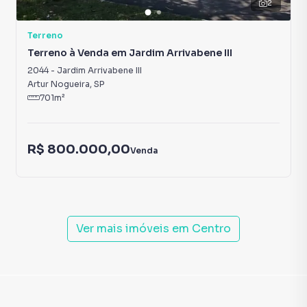
2
Terreno
Terreno à Venda em Jardim Arrivabene III
2044
-
Jardim Arrivabene III
Artur Nogueira
,
SP
701
m²
R$ 800.000,00
Venda
Ver mais imóveis em
Centro