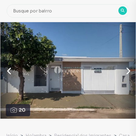
20
Início
Holambra
Residencial dos Imigrantes
Casa