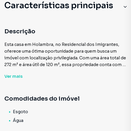
Características principais
Descrição
Esta casa em Holambra, no Residencial dos Imigrantes,
oferece uma ótima oportunidade para quem busca um
imóvel com localização privilegiada. Com uma área total de
272 m² e área útil de 120 m², essa propriedade conta com 2
quartos, sendo 1 suíte, e todas as comodidades essenciais,
Ver
mais
como rede de esgoto e abastecimento de água.
A distribuição interna do imóvel é bem planejada,
Comodidades do imóvel
proporcionando espaços funcionais e confortáveis. A
cozinha e os banheiros são bem equipados, garantindo
praticidade no dia a dia. Além disso, a residência possui
Esgoto
boa iluminação natural, o que contribui para um ambiente
Água
agradável e acolhedor.