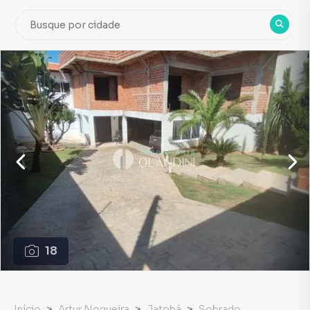
18
Início
Artur Nogueira
Jatobá
Sobrado