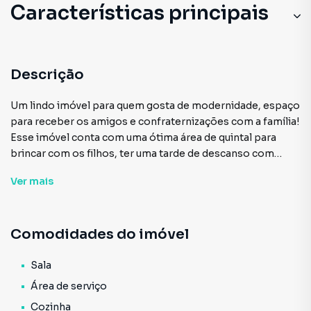
Características principais
Descrição
Um lindo imóvel para quem gosta de modernidade, espaço
para receber os amigos e confraternizações com a família!
Esse imóvel conta com uma ótima área de quintal para
brincar com os filhos, ter uma tarde de descanso com
muita área verde; O imóvel conta com uma ótima entrada,
Ver
mais
uma sala e cozinha interligada, para que toda a família fique
junta durante os jantares e confraternizações; O imóvel
ainda se encontra em uma ótima localização; Ele está em
Comodidades do imóvel
fase de acabamento, pronto para que você finalize com o
seu gosto, tendo muitas possibilidades de ampliações,
designer e uma melhor acomodação da sua família;
Sala
Agende já uma visita a esse lindo imóvel!! Não perca essa
Área de serviço
oportunidade!!
Cozinha