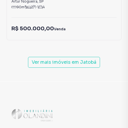
Artur Nogueira
,
SP
90
m²
2
1
4
R$ 500.000,00
Venda
Ver mais imóveis em
Jatobá