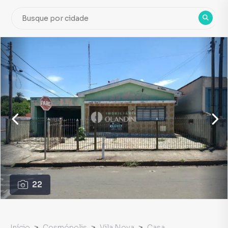
22
Início
Cosmópolis
Vila Nova
Casa