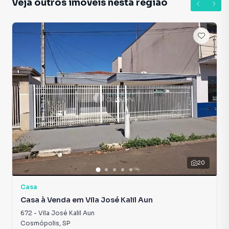
Veja outros imóveis nesta região
20
Casa
Casa à Venda em Vila José Kalil Aun
672
-
Vila José Kalil Aun
Cosmópolis
,
SP