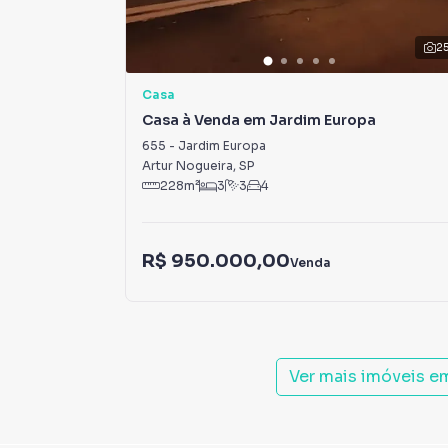
2
Casa
Casa à Venda em Jardim Europa
655
-
Jardim Europa
Artur Nogueira
,
SP
228
m²
3
3
4
R$ 950.000,00
Venda
Ver mais imóveis e