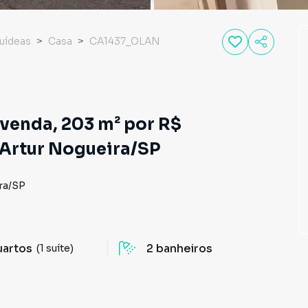
quídeas
Casa
CA1437_OLAN
venda, 203 m² por R$
 Artur Nogueira/SP
ra
/
SP
uartos
2
banheiros
(1 suíte)