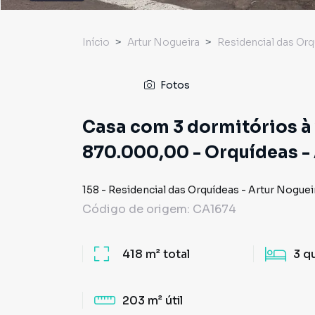
Início
Artur Nogueira
Residencial das Or
Fotos
Casa com 3 dormitórios à 
870.000,00 - Orquídeas -
158
-
Residencial das Orquídeas
-
Artur Noguei
Código de origem:
CA1674
418 m²
total
3
q
203 m²
útil