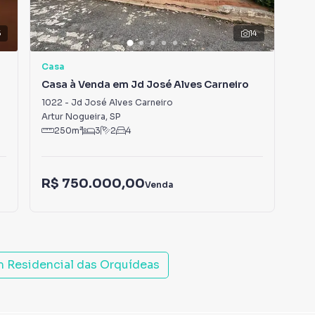
5
14
Casa
Ca
Casa à Venda em Jd José Alves Carneiro
Cas
1022
-
Jd José Alves Carneiro
361
Artur Nogueira
,
SP
Art
250
m²
3
2
4
R$
R$ 750.000,00
Venda
IPT
m
Residencial das Orquídeas