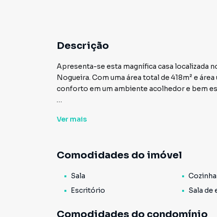
Descrição
Apresenta-se esta magnífica casa localizada no
Nogueira. Com uma área total de 418m² e área 
conforto em um ambiente acolhedor e bem es
A casa possui 3 quartos, sendo 1 suíte, propo
Ver
mais
conta com uma sala espaçosa, cozinha, quintal,
estar, onde é possível desfrutar de momentos d
Comodidades do imóvel
As comodidades deste imóvel incluem uma inf
TV, atendendo perfeitamente às necessidades
Sala
Cozinha
venda por R$ 870.000, um excelente investime
localizado.
Escritório
Sala de 
Não perca a oportunidade de conhecer pessoal
Comodidades do condomínio