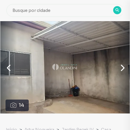
14
Início
Artur Nogueira
Jardim Rezek IV
Casa