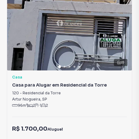
15
Casa
Casa para Alugar em Residencial da Torre
120
-
Residencial da Torre
Artur Nogueira
,
SP
96
m²
2
1
2
R$ 1.700,00
Aluguel