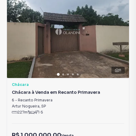
11
Chácara
Chácara à Venda em Recanto Primavera
6
-
Recanto Primavera
Artur Nogueira
,
SP
227
m²
4
5
R$ 1.000.000,00
Venda