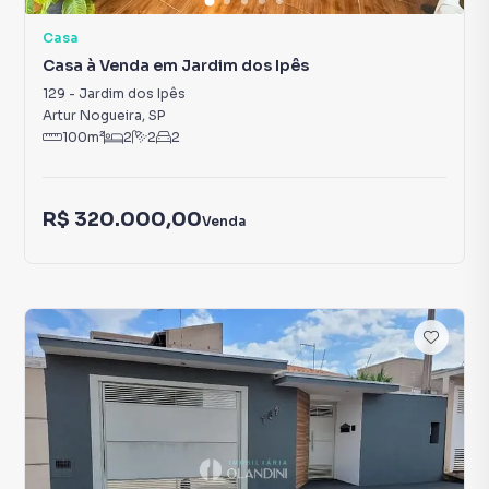
Casa
Casa à Venda em Jardim dos Ipês
129
-
Jardim dos Ipês
Artur Nogueira
,
SP
100
m²
2
2
2
R$ 320.000,00
Venda