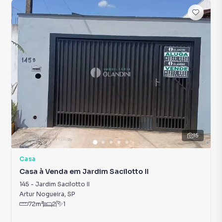
15
Casa
Casa à Venda em Jardim Sacilotto II
145
-
Jardim Sacilotto II
Artur Nogueira
,
SP
72
m²
2
1