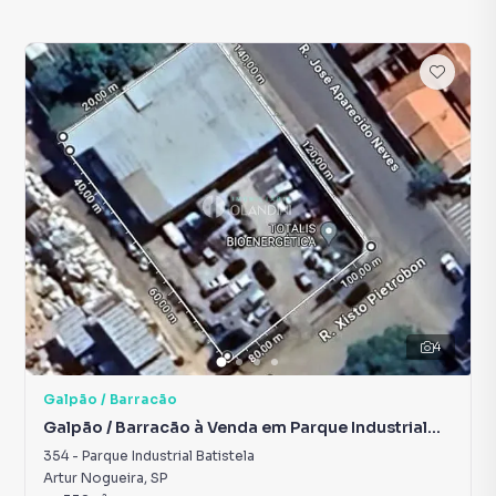
4
Galpão / Barracão
Galpão / Barracão à Venda em Parque Industrial
Batistela
354
-
Parque Industrial Batistela
Artur Nogueira
,
SP