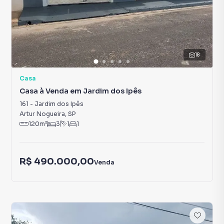
18
Casa
Casa à Venda em Jardim dos Ipês
161
-
Jardim dos Ipês
Artur Nogueira
,
SP
120
m²
3
1
1
R$ 490.000,00
Venda