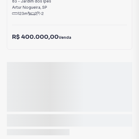
83
-
Jardim dos Ipês
Artur Nogueira
,
SP
123
m²
2
2
R$ 400.000,00
Venda