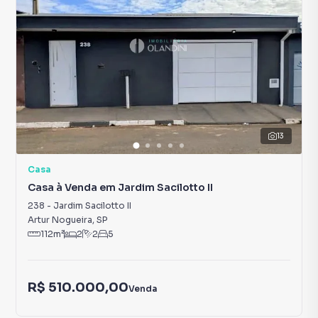
13
Casa
Casa à Venda em Jardim Sacilotto II
238
-
Jardim Sacilotto II
Artur Nogueira
,
SP
112
m²
2
2
5
R$ 510.000,00
Venda