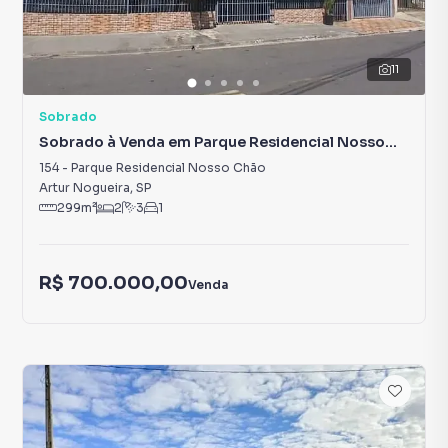
11
Sobrado
Sobrado à Venda em Parque Residencial Nosso
Chão
154
-
Parque Residencial Nosso Chão
Artur Nogueira
,
SP
299
m²
2
3
1
R$ 700.000,00
Venda