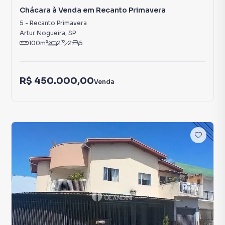
Chácara à Venda em Recanto Primavera
5
-
Recanto Primavera
Artur Nogueira
,
SP
100
m²
2
2
5
R$ 450.000,00
Venda