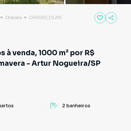
Chácara
CH0050_OLAN
s à venda, 1000 m² por R$
mavera - Artur Nogueira/SP
uartos
2
banheiros