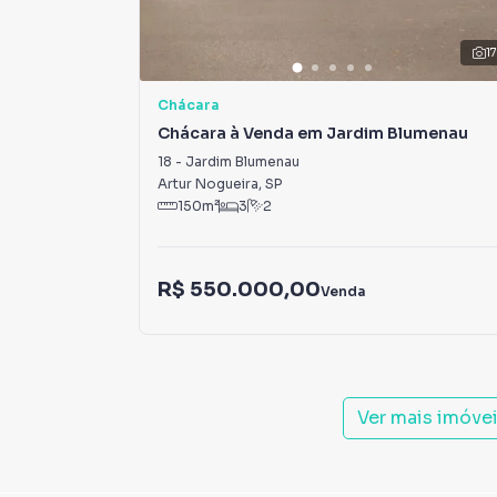
1
Chácara
Chácara à Venda em Jardim Blumenau
18
-
Jardim Blumenau
Artur Nogueira
,
SP
150
m²
3
2
R$ 550.000,00
Venda
Ver mais imóve