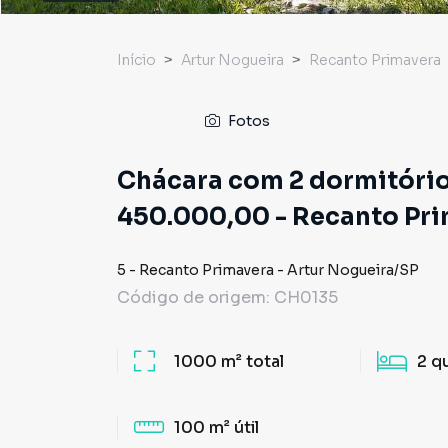
Início
Artur Nogueira
Recanto Primavera
Fotos
Chácara com 2 dormitório
450.000,00 - Recanto Pri
5
-
Recanto Primavera
-
Artur Nogueira
/
SP
Código de origem:
CH0135
1000 m²
total
2
q
100 m²
útil