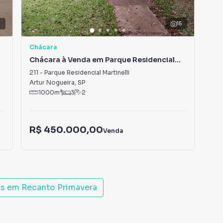
7
15
Chácara
Chá
Chácara à Venda em Parque Residencial
Ch
Martinelli
211
-
Parque Residencial Martinelli
0
-
Artur Nogueira
,
SP
Art
1000
m²
3
2
R$ 450.000,00
R$
Venda
is em
Recanto Primavera