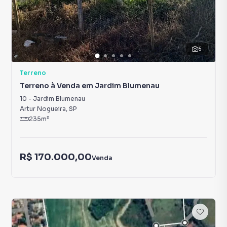
6
Terreno
Terreno à Venda em Jardim Blumenau
10
-
Jardim Blumenau
Artur Nogueira
,
SP
235
m²
R$ 170.000,00
Venda