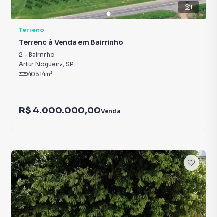
1
Terreno
Terreno à Venda em Bairrinho
2
-
Bairrinho
Artur Nogueira
,
SP
40314
m²
R$ 4.000.000,00
Venda