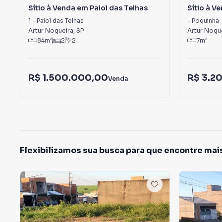
Sítio à Venda em Paiol das Telhas
Sítio à V
1
-
Paiol das Telhas
-
Poquinha
Artur Nogueira
,
SP
Artur Nogu
84
m²
2
2
7
m²
R$ 1.500.000,00
R$ 3.2
Venda
Flexibilizamos sua busca para que encontre mai