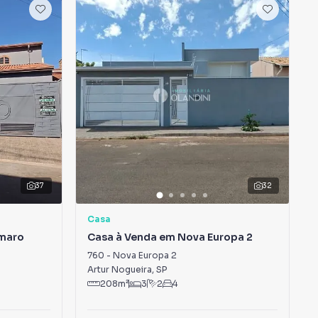
37
32
Casa
Amaro
Casa à Venda em Nova Europa 2
760
-
Nova Europa 2
Artur Nogueira
,
SP
208
m²
3
2
4