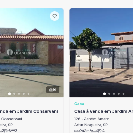
16
Casa
enda em Jardim Conservani
Casa à Venda em Jardim 
 Conservani
126
-
Jardim Amaro
eira
,
SP
Artur Nogueira
,
SP
3
3
3
242
m²
4
4