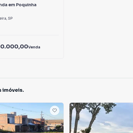
enda em Poquinha
eira
,
SP
00.000,00
Venda
s imóveis.