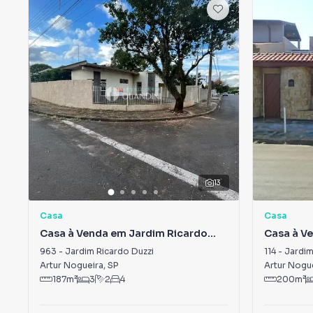
13
Casa
Casa
Casa à Venda em Jardim Ricardo
Casa à V
Duzzi
963
-
Jardim Ricardo Duzzi
114
-
Jardim
Artur Nogueira
,
SP
Artur Nogu
187
m²
3
2
4
200
m²