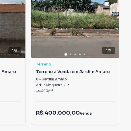
2
7
Terreno
m Amaro
Terreno à Venda em Jardim Amaro
8
-
Jardim Amaro
Artur Nogueira
,
SP
490
m²
R$ 400.000,00
Venda