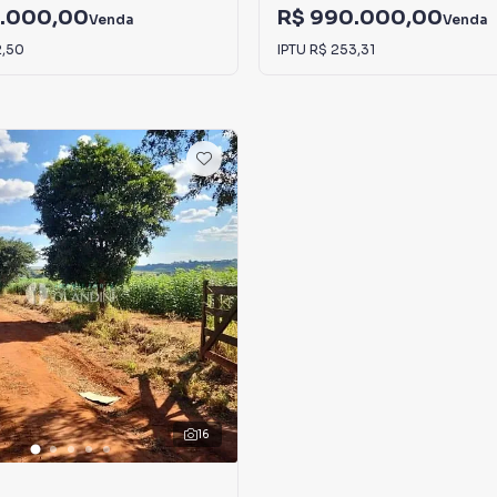
.000,00
R$ 990.000,00
Venda
Venda
2,50
IPTU
R$ 253,31
16