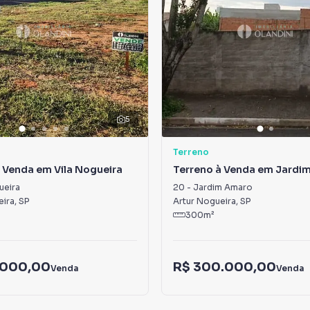
5
Terreno
 Venda em Vila Nogueira
Terreno à Venda em Jardi
ueira
20
-
Jardim Amaro
eira
,
SP
Artur Nogueira
,
SP
300
m²
.000,00
R$ 300.000,00
Venda
Venda