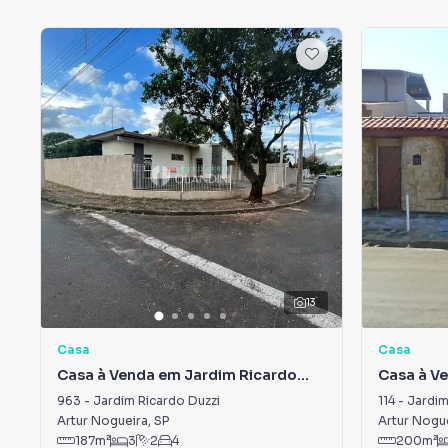
13
Casa
Casa
Casa à Venda em Jardim Ricardo
Casa à V
Duzzi
963
-
Jardim Ricardo Duzzi
114
-
Jardim
Artur Nogueira
,
SP
Artur Nogu
187
m²
3
2
4
200
m²