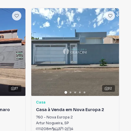
37
32
Casa
Amaro
Casa à Venda em Nova Europa 2
760
-
Nova Europa 2
Artur Nogueira
,
SP
208
m²
3
2
4