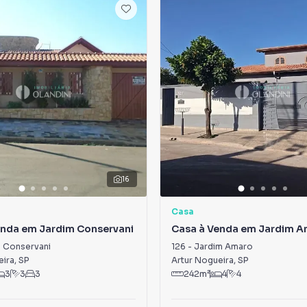
16
Casa
enda em Jardim Conservani
Casa à Venda em Jardim 
 Conservani
126
-
Jardim Amaro
eira
,
SP
Artur Nogueira
,
SP
3
3
3
242
m²
4
4