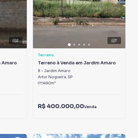
2
7
Terreno
m Amaro
Terreno à Venda em Jardim Amaro
8
-
Jardim Amaro
Artur Nogueira
,
SP
490
m²
R$ 400.000,00
Venda