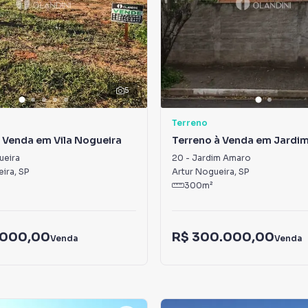
5
Terreno
 Venda em Vila Nogueira
Terreno à Venda em Jardi
ueira
20
-
Jardim Amaro
eira
,
SP
Artur Nogueira
,
SP
300
m²
.000,00
R$ 300.000,00
Venda
Venda