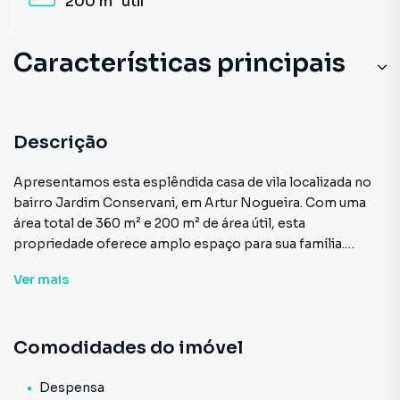
200 m²
útil
Características principais
Descrição
Apresentamos esta esplêndida casa de vila localizada no
bairro Jardim Conservani, em Artur Nogueira. Com uma
área total de 360 m² e 200 m² de área útil, esta
propriedade oferece amplo espaço para sua família.
Ver
mais
A residência conta com 3 quartos, sendo 1 suíte, e 1 sala,
atendendo perfeitamente às suas necessidades de
moradia. A cozinha é equipada com armários,
Comodidades do imóvel
proporcionando praticidade no dia a dia. A despensa,
varanda, churrasqueira e jardim complementam as
comodidades dessa excelente oportunidade.
Despensa