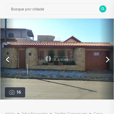
16
Início
Artur Nogueira
Jardim Conservani
Casa