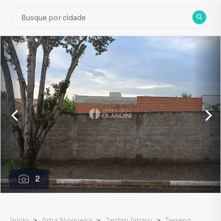
2
Início
Artur Nogueira
Jardim Amaro
Terreno