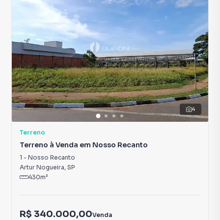
4
Terreno
Terreno à Venda em Nosso Recanto
1
-
Nosso Recanto
Artur Nogueira
,
SP
430
m²
R$ 340.000,00
Venda