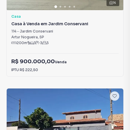
16
Casa
Casa à Venda em Jardim Conservani
114
-
Jardim Conservani
Artur Nogueira
,
SP
200
m²
3
3
3
R$ 900.000,00
Venda
IPTU
R$ 222,50