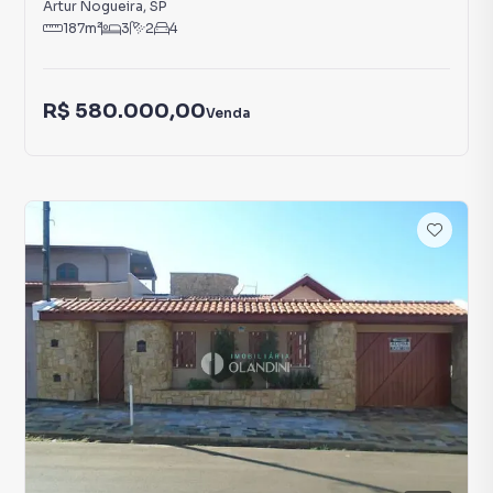
Artur Nogueira
,
SP
187
m²
3
2
4
R$ 580.000,00
Venda