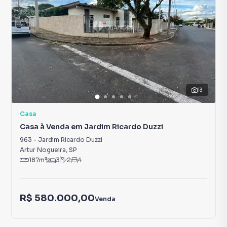
13
Casa
Casa à Venda em Jardim Ricardo Duzzi
963
-
Jardim Ricardo Duzzi
Artur Nogueira
,
SP
187
m²
3
2
4
R$ 580.000,00
Venda