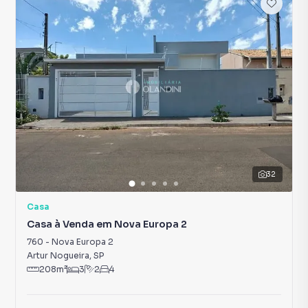
32
Casa
Casa à Venda em Nova Europa 2
760
-
Nova Europa 2
Artur Nogueira
,
SP
208
m²
3
2
4