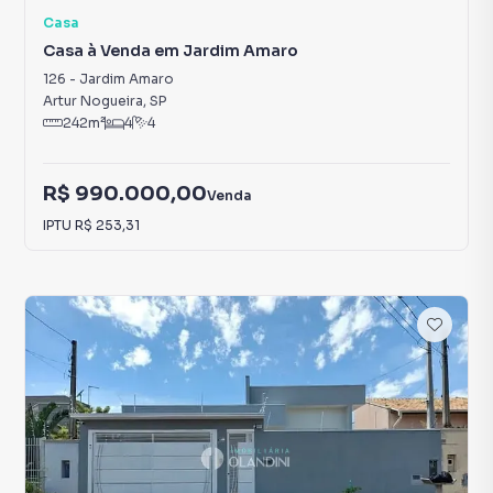
Casa
Casa à Venda em Jardim Amaro
126
-
Jardim Amaro
Artur Nogueira
,
SP
242
m²
4
4
R$ 990.000,00
Venda
IPTU
R$ 253,31