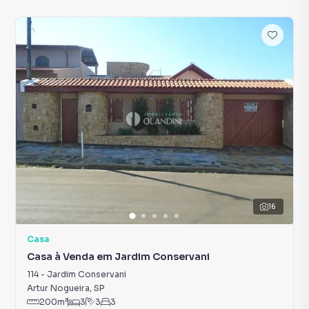
16
Casa
Casa à Venda em Jardim Conservani
114
-
Jardim Conservani
Artur Nogueira
,
SP
200
m²
3
3
3