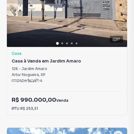
37
Casa
Casa à Venda em Jardim Amaro
126
-
Jardim Amaro
Artur Nogueira
,
SP
242
m²
4
4
R$ 990.000,00
Venda
IPTU
R$ 253,31