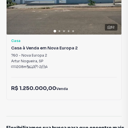
32
Casa
Casa à Venda em Nova Europa 2
760
-
Nova Europa 2
Artur Nogueira
,
SP
208
m²
3
2
4
R$ 1.250.000,00
Venda
Flexibilizamos sua busca para que encontre mais