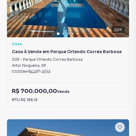
26
Casa
Casa à Venda em Parque Orlando Correa Barbosa
308
-
Parque Orlando Correa Barbosa
Artur Nogueira
,
SP
209
m²
3
2
3
R$ 700.000,00
Venda
IPTU
R$ 199,15