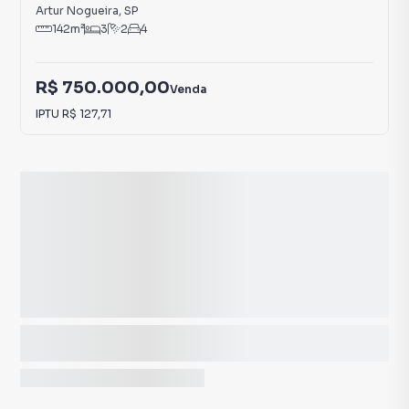
Artur Nogueira
,
SP
142
m²
3
2
4
R$ 750.000,00
Venda
IPTU
R$ 127,71