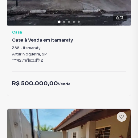
13
Casa
Casa à Venda em Itamaraty
388
-
Itamaraty
Artur Nogueira
,
SP
127
m²
3
2
R$ 500.000,00
Venda