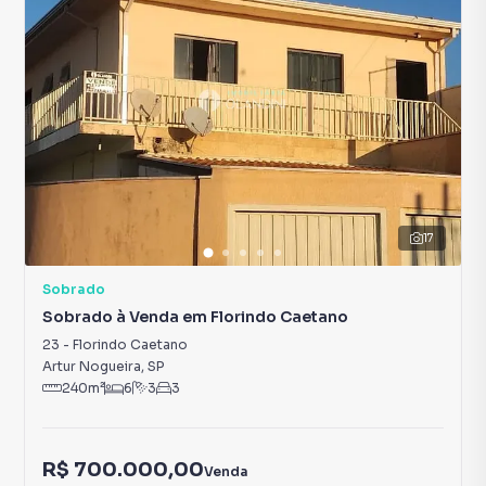
17
Sobrado
Sobrado à Venda em Florindo Caetano
23
-
Florindo Caetano
Artur Nogueira
,
SP
240
m²
6
3
3
R$ 700.000,00
Venda