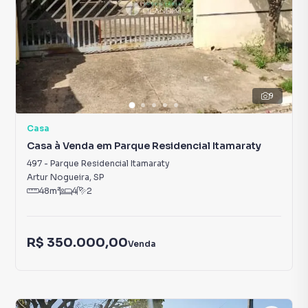
9
Casa
Casa à Venda em Parque Residencial Itamaraty
497
-
Parque Residencial Itamaraty
Artur Nogueira
,
SP
48
m²
4
2
R$ 350.000,00
Venda