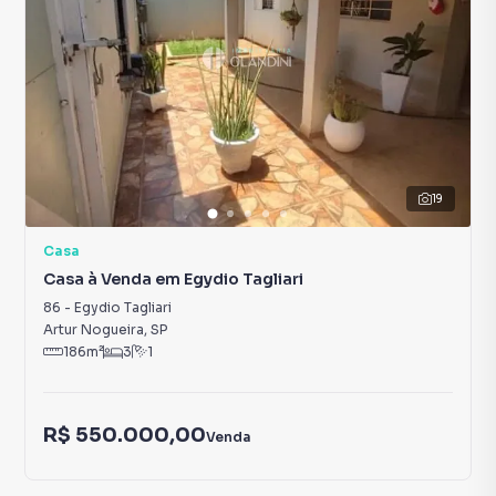
19
Casa
Casa à Venda em Egydio Tagliari
86
-
Egydio Tagliari
Artur Nogueira
,
SP
186
m²
3
1
R$ 550.000,00
Venda