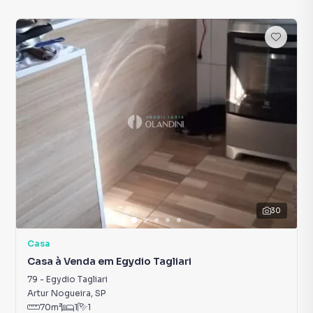
30
Casa
Casa à Venda em Egydio Tagliari
79
-
Egydio Tagliari
Artur Nogueira
,
SP
70
m²
1
1