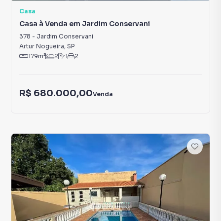
Casa
Casa à Venda em Jardim Conservani
378
-
Jardim Conservani
Artur Nogueira
,
SP
179
m²
2
1
2
R$ 680.000,00
Venda