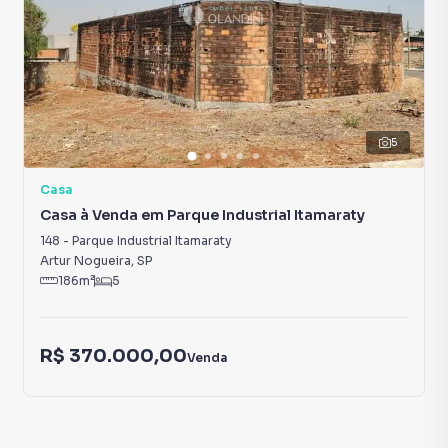
5
Casa
Casa à Venda em Parque Industrial Itamaraty
148
-
Parque Industrial Itamaraty
Artur Nogueira
,
SP
186
m²
5
R$ 370.000,00
Venda