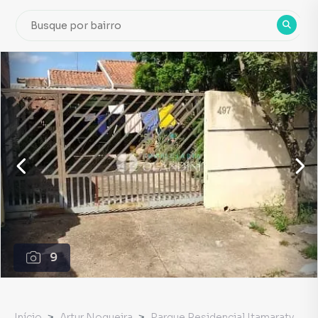
9
Início
Artur Nogueira
Parque Residencial Itamaraty