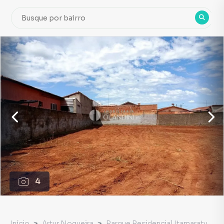
4
Início
Artur Nogueira
Parque Residencial Itamaraty