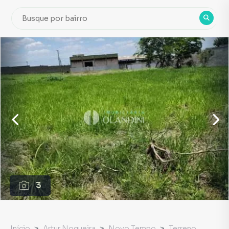
3
Início
Artur Nogueira
Novo Tempo
Terreno