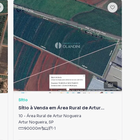
1
Sítio
Síti
Sítio à Venda em Área Rural de Artur
Sít
Nogueira
10
-
Área Rural de Artur Nogueira
0
-
Artur Nogueira
,
SP
Art
90000
m²
1
1