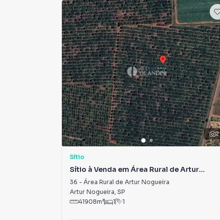
2
Sítio
Sítio à Venda em Área Rural de Artur
Nogueira
36
-
Área Rural de Artur Nogueira
Artur Nogueira
,
SP
41908
m²
1
1