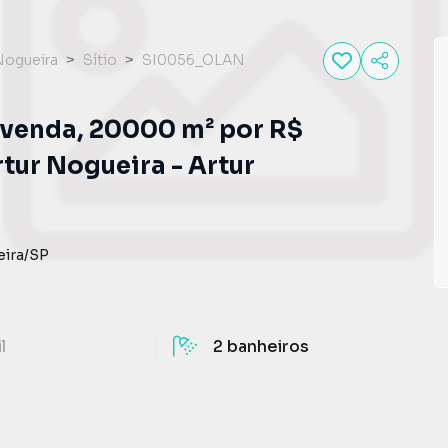
 Nogueira
Sítio
SI0056_OLAN
 venda, 20000 m² por R$
rtur Nogueira - Artur
eira
/
SP
il
2
banheiros