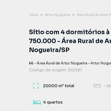
Início
Artur Nogueira
Área Rural de Artur
Sítio com 4 dormitórios à
750.000 - Área Rural de A
Nogueira/SP
66
-
Área Rural de Artur Nogueira
-
Artur Nogu
Código de origem:
SI0061
20000 m²
total
-
út
4
quartos