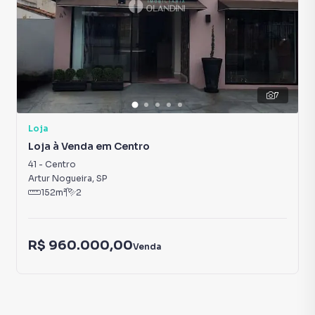
7
Loja
Loja à Venda em Centro
41
-
Centro
Artur Nogueira
,
SP
152
m²
2
R$ 960.000,00
Venda