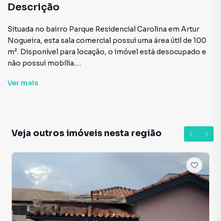
Descrição
Situada no bairro Parque Residencial Carolina em Artur
Nogueira, esta sala comercial possui uma área útil de 100
m². Disponível para locação, o imóvel está desocupado e
não possui mobília.
Ver
mais
O espaço é ideal para quem busca uma oportunidade de
negócio em uma região privilegiada, com fácil acesso a
serviços e infraestrutura. A localização estratégica e a
ampla metragem tornam esta sala comercial uma opção
interessante para empreendedores que desejam expandir
Veja outros imóveis nesta região
seus negócios ou iniciar uma nova atividade.
Venha conhecer de perto este imóvel e descubra as
possibilidades que ele oferece para o seu futuro
empreendimento. Agende uma visita e conheça mais
sobre esta excelente oportunidade.