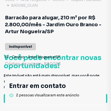
BA0088_OLAN
Barracão para alugar, 210 m² por R$
2.800,00/mês - Jardim Ouro Branco -
Artur Nogueira/SP
Indisponível
Você pode encontrar novas
51
-
Centro
-
Artur Nogueira
/
SP
Código de origem:
BA0093
oportunidades!
Este imóvel não está mais disponível, mas você pode
conferir outros em nosso site ou deixar seu contato para
Entrar em contato
receber mais informações.
2 pessoas visualizaram este anúncio
Ver sugestões