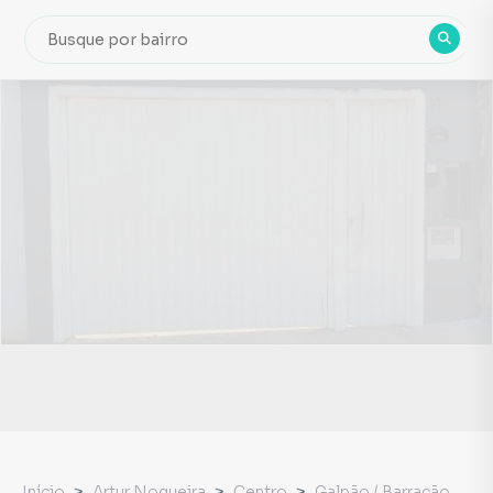
Início
Artur Nogueira
Centro
Galpão / Barracão