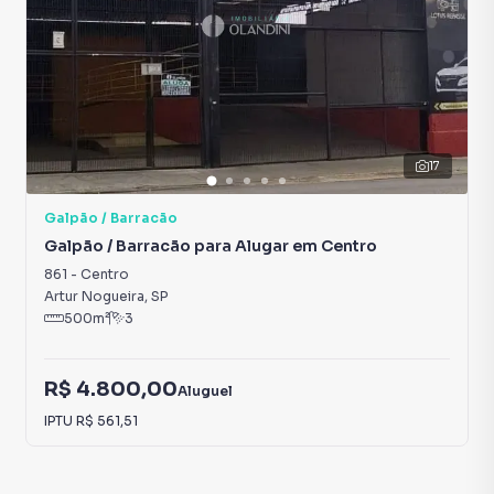
17
Galpão / Barracão
Galpão / Barracão para Alugar em Centro
861
-
Centro
Artur Nogueira
,
SP
500
m²
3
R$ 4.800,00
Aluguel
IPTU
R$ 561,51