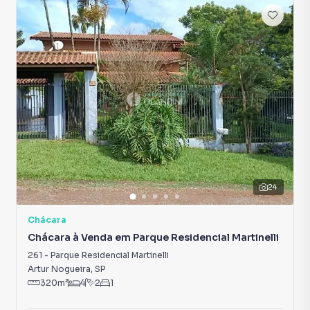
24
Chácara
Chácara à Venda em Parque Residencial Martinelli
261
-
Parque Residencial Martinelli
Artur Nogueira
,
SP
320
m²
4
2
1