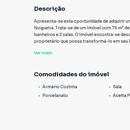
Descrição
Apresenta-se esta oportunidade de adquirir um
Nogueira. Trata-se de um imóvel com 73 m² de 
banheiros e 2 salas. O imóvel encontra-se de
proprietário que possa transformá-lo em seu l
Ver
mais
A casa possui uma ótima localização, próxima
vias de acesso. O bairro é bem estruturado e o
venda é de R$ 270.000, uma excelente oportun
Comodidades do imóvel
relação custo-benefício.
Armário Cozinha
Sala
As duas casas prontas proporcionam a possibil
aluguel, gerando uma renda extra. Essa versatil
Porcelanato
Aceita 
investidores e famílias que buscam uma ótima
Não perca a chance de visitar essa propriedade
Entre em contato com nossa equipe e agende um