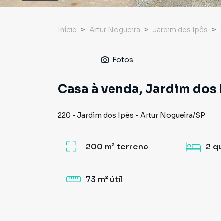
Início
Artur Nogueira
Jardim dos Ipês
Fotos
Casa à venda, Jardim dos 
220
-
Jardim dos Ipês
-
Artur Nogueira
/
SP
200 m²
terreno
2
q
73 m²
útil