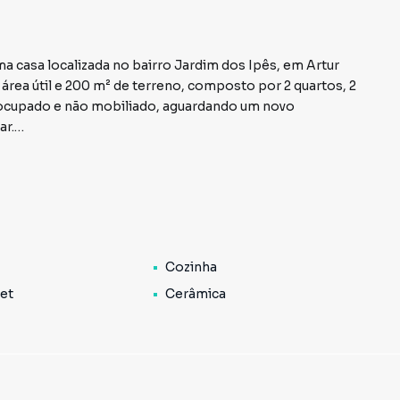
a casa localizada no bairro Jardim dos Ipês, em Artur
área útil e 200 m² de terreno, composto por 2 quartos, 2
socupado e não mobiliado, aguardando um novo
ar.
 a diversas comodidades, como escolas, comércios e
ferece tranquilidade aos seus moradores. O valor de
idade para quem busca adquirir um imóvel com ótima
Cozinha
idade de utilizar uma para moradia e a outra para
idade torna o imóvel ainda mais atrativo para
Pet
Cerâmica
 opção de moradia.
 e conhecer de perto todas as suas características.
a visita. Venha descobrir o seu novo lar.