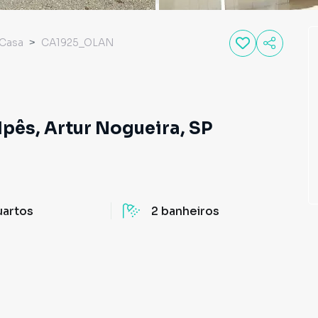
Casa
CA1925_OLAN
Ipês, Artur Nogueira, SP
uartos
2
banheiros