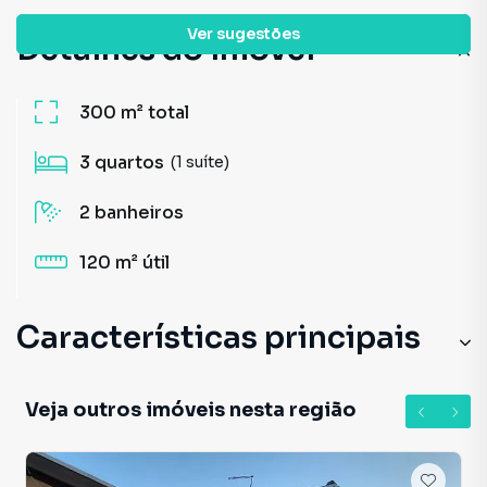
Ver sugestões
Detalhes do imóvel
300 m²
total
3
quartos
(1 suíte)
2
banheiros
120 m²
útil
Características principais
Veja outros imóveis nesta região