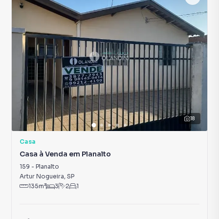
18
Casa
Casa à Venda em Planalto
159
-
Planalto
Artur Nogueira
,
SP
135
m²
3
2
1