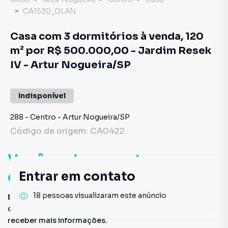
CA1530_OLAN
Casa com 3 dormitórios à venda, 120
m² por R$ 500.000,00 - Jardim Resek
IV - Artur Nogueira/SP
Indisponível
288
-
Centro
-
Artur Nogueira
/
SP
Código de origem:
CA0422
Você pode encontrar novas
oportunidades!
Entrar em contato
18 pessoas visualizaram este anúncio
Este imóvel não está mais disponível, mas você pode
conferir outros em nosso site ou deixar seu contato para
receber mais informações.