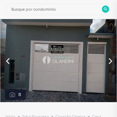
8
Início
Artur Nogueira
Coração Criança
Casa