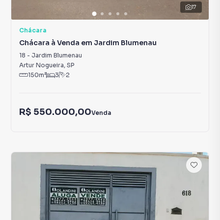
17
Chácara
Chácara à Venda em Jardim Blumenau
18
-
Jardim Blumenau
Artur Nogueira
,
SP
150
m²
3
2
R$ 550.000,00
Venda