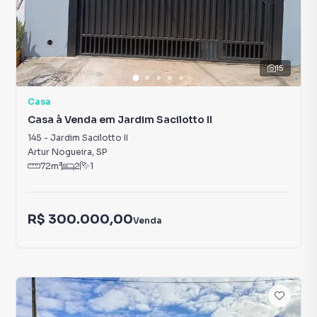
15
Casa
Casa à Venda em Jardim Sacilotto II
145
-
Jardim Sacilotto II
Artur Nogueira
,
SP
72
m²
2
1
R$ 300.000,00
Venda