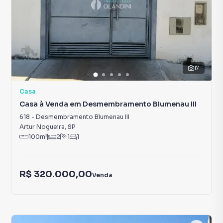
17
Casa
Casa à Venda em Desmembramento Blumenau III
618
-
Desmembramento Blumenau III
Artur Nogueira
,
SP
100
m²
2
1
1
R$ 320.000,00
Venda