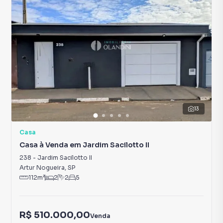
13
Casa
Casa à Venda em Jardim Sacilotto II
238
-
Jardim Sacilotto II
Artur Nogueira
,
SP
112
m²
2
2
5
R$ 510.000,00
Venda