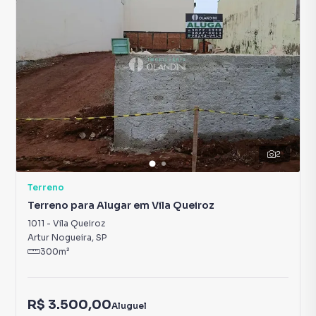
2
Terreno
Terreno para Alugar em Vila Queiroz
1011
-
Vila Queiroz
Artur Nogueira
,
SP
300
m²
R$ 3.500,00
Aluguel