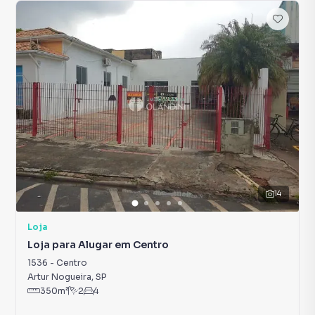
14
Loja
Loja para Alugar em Centro
1536
-
Centro
Artur Nogueira
,
SP
350
m²
2
4