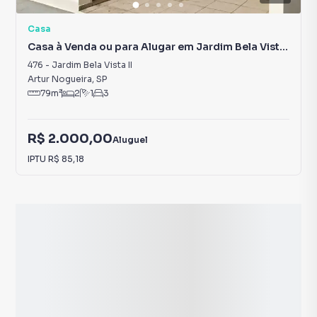
Casa
Casa à Venda ou para Alugar em Jardim Bela Vista
II
476
-
Jardim Bela Vista II
Artur Nogueira
,
SP
79
m²
2
1
3
R$ 2.000,00
Aluguel
IPTU
R$ 85,18