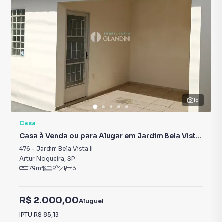
15
Casa
Casa à Venda ou para Alugar em Jardim Bela Vista
II
476
-
Jardim Bela Vista II
Artur Nogueira
,
SP
79
m²
2
1
3
R$ 2.000,00
Aluguel
IPTU
R$ 85,18