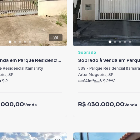
9
Sobrado
enda em Parque Residencial
Sobrado à Venda em Parq
y
Residencial Itamaraty
e Residencial Itamaraty
589
-
Parque Residencial Itamara
eira
,
SP
Artur Nogueira
,
SP
4
2
141
m²
3
2
2
.000,00
R$ 430.000,00
Venda
Venda