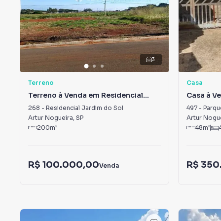
3
Terreno
Casa
Terreno à Venda em Residencial
Casa à V
Jardim do Sol
Itamarat
268
-
Residencial Jardim do Sol
497
-
Parqu
Artur Nogueira
,
SP
Artur Nogu
200
m²
48
m²
R$ 100.000,00
R$ 350
Venda