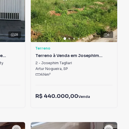
28
6
Terreno
ue
Terreno à Venda em Josephim
Tagliari
ty
2
-
Josephim Tagliari
Artur Nogueira
,
SP
414
m²
R$ 440.000,00
Venda