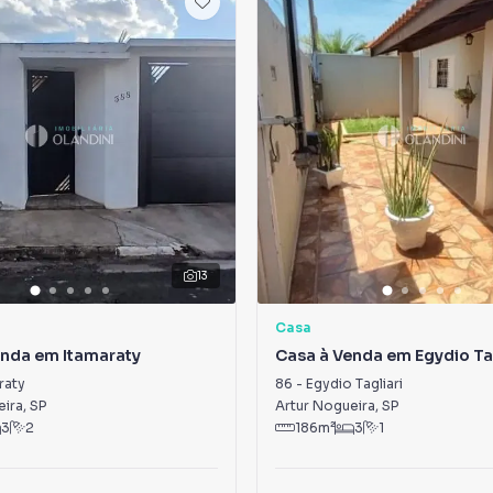
13
Casa
enda em Itamaraty
Casa à Venda em Egydio Tag
raty
86
-
Egydio Tagliari
eira
,
SP
Artur Nogueira
,
SP
3
2
186
m²
3
1