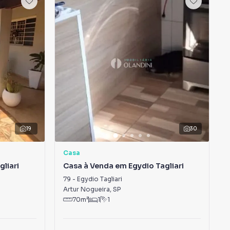
19
30
Casa
liari
Casa à Venda em Egydio Tagliari
79
-
Egydio Tagliari
Artur Nogueira
,
SP
70
m²
1
1