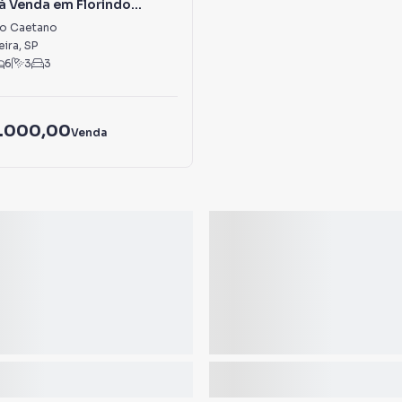
à Venda em Florindo
do Caetano
eira
,
SP
6
3
3
.000,00
Venda