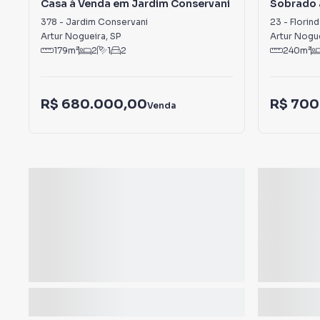
Casa à Venda em Jardim Conservani
Sobrado 
Caetano
378
-
Jardim Conservani
23
-
Florin
Artur Nogueira
,
SP
Artur Nogu
179
m²
2
1
2
240
m²
R$ 680.000,00
R$ 700
Venda