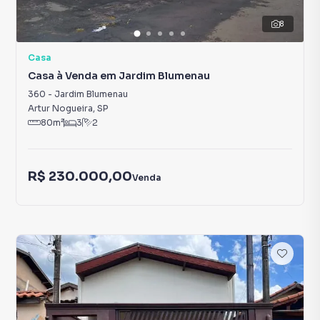
8
Casa
Casa à Venda em Jardim Blumenau
360
-
Jardim Blumenau
Artur Nogueira
,
SP
80
m²
3
2
R$ 230.000,00
Venda