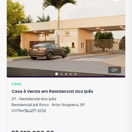
11
Casa
Casa à Venda em Residencial dos Ipês
27
-
Residencial dos Ipês
Residencial Ipê Roxo
·
Artur Nogueira
,
SP
75
m²
2
2
2