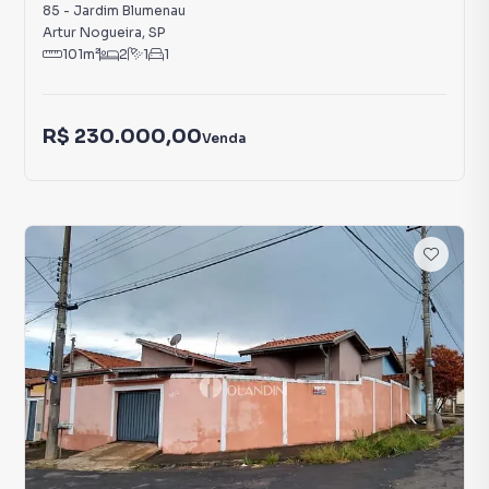
85
-
Jardim Blumenau
Artur Nogueira
,
SP
101
m²
2
1
1
R$ 230.000,00
Venda