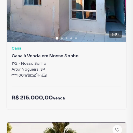
13
Casa
Casa à Venda em Nosso Sonho
172
-
Nosso Sonho
Artur Nogueira
,
SP
100
m²
2
1
1
R$ 215.000,00
Venda