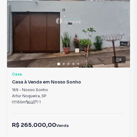
6
Casa
Casa à Venda em Nosso Sonho
169
-
Nosso Sonho
Artur Nogueira
,
SP
55
m²
2
1
R$ 265.000,00
Venda