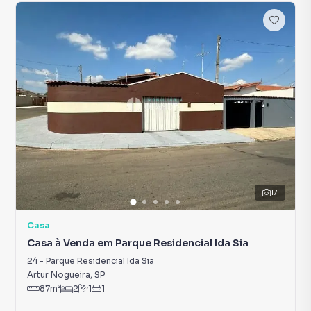
17
Casa
Casa à Venda em Parque Residencial Ida Sia
24
-
Parque Residencial Ida Sia
Artur Nogueira
,
SP
87
m²
2
1
1