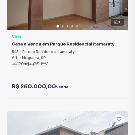
9
Casa
Casa à Venda em Parque Residencial Itamaraty
545
-
Parque Residencial Itamaraty
Artur Nogueira
,
SP
120
m²
2
1
2
R$ 260.000,00
Venda