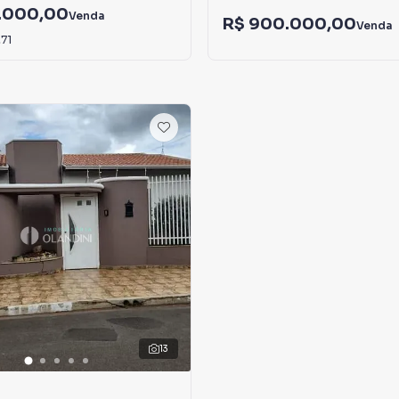
.000,00
Venda
R$ 900.000,00
Venda
,71
13