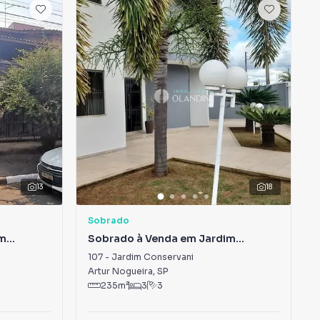
13
18
Sobrado
im
Sobrado à Venda em Jardim
Conservani
107
-
Jardim Conservani
Artur Nogueira
,
SP
235
m²
3
3