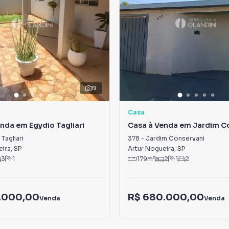
19
Casa
nda em Egydio Tagliari
Casa à Venda em Jardim C
Tagliari
378
-
Jardim Conservani
eira
,
SP
Artur Nogueira
,
SP
3
1
179
m²
2
1
2
.000,00
R$ 680.000,00
Venda
Venda