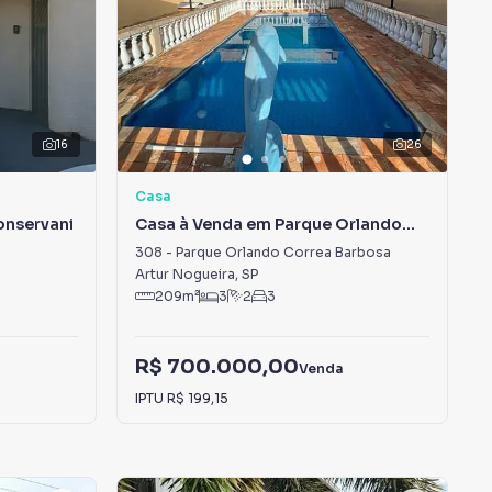
16
26
Casa
onservani
Casa à Venda em Parque Orlando
Correa Barbosa
308
-
Parque Orlando Correa Barbosa
Artur Nogueira
,
SP
209
m²
3
2
3
R$ 700.000,00
Venda
IPTU
R$ 199,15