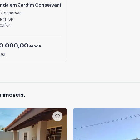
enda em Jardim Conservani
 Conservani
eira
,
SP
3
1
00.000,00
Venda
,93
s imóveis.