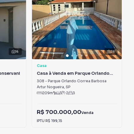
16
26
Casa
onservani
Casa à Venda em Parque Orlando
Correa Barbosa
308
-
Parque Orlando Correa Barbosa
Artur Nogueira
,
SP
209
m²
3
2
3
R$ 700.000,00
Venda
IPTU
R$ 199,15