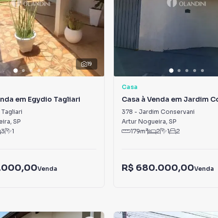
19
Casa
nda em Egydio Tagliari
Casa à Venda em Jardim C
Tagliari
378
-
Jardim Conservani
eira
,
SP
Artur Nogueira
,
SP
3
1
179
m²
2
1
2
.000,00
R$ 680.000,00
Venda
Venda