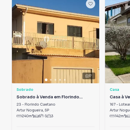
17
Sobrado
Casa
Sobrado à Venda em Florindo
Casa à V
Caetano
Egydio Ta
23
-
Florindo Caetano
167
-
Loteam
Artur Nogueira
,
SP
Artur Nogu
240
m²
6
3
3
142
m²