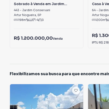
Sobrado à Venda em Jardim
Casa à V
Conservani
443
-
Jardim Conservani
64
-
Jardim
Artur Nogueira
,
SP
Artur Nogu
198
m²
3
4
3
200
m²
R$ 1.3
R$ 1.200.000,00
Venda
IPTU
R$ 218
Flexibilizamos sua busca para que encontre mai