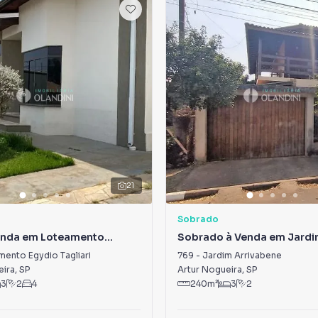
21
Sobrado
enda em Loteamento
Sobrado à Venda em Jard
gliari
Arrivabene
ento Egydio Tagliari
769
-
Jardim Arrivabene
eira
,
SP
Artur Nogueira
,
SP
3
2
4
240
m²
3
2