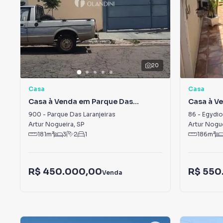
20
Casa
Casa
Casa à Venda em Parque Das
Casa à Ve
Laranjeiras
900
-
Parque Das Laranjeiras
86
-
Egydio 
Artur Nogueira
,
SP
Artur Nogu
181
m²
3
2
1
186
m²
R$ 450.000,00
R$ 550
Venda