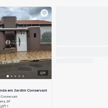
13
enda em Jardim Conservani
 Conservani
eira
,
SP
3
1