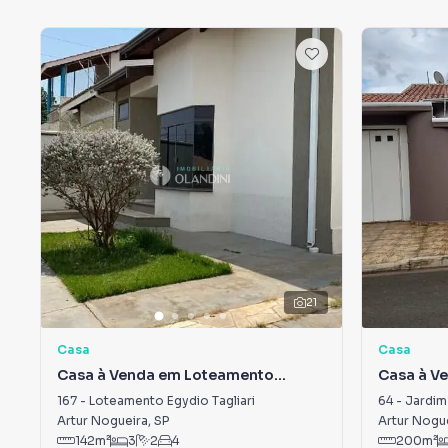
21
Casa
Casa
Casa à Venda em Loteamento
Casa à V
Egydio Tagliari
167
-
Loteamento Egydio Tagliari
64
-
Jardim
Artur Nogueira
,
SP
Artur Nogu
142
m²
3
2
4
200
m²