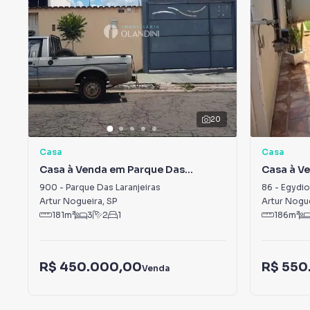
20
Casa
Casa
Casa à Venda em Parque Das
Casa à Ve
Laranjeiras
900
-
Parque Das Laranjeiras
86
-
Egydio 
Artur Nogueira
,
SP
Artur Nogu
181
m²
3
2
1
186
m²
R$ 450.000,00
R$ 550
Venda