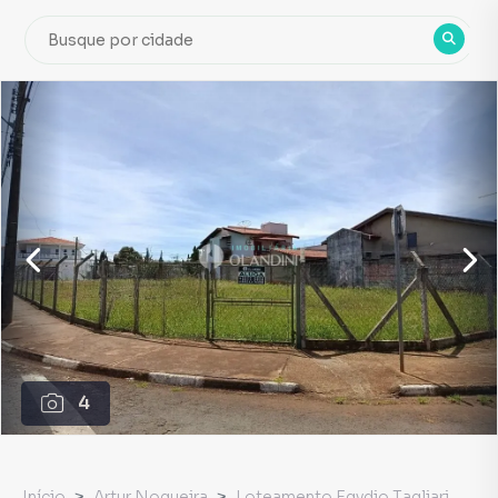
4
Início
Artur Nogueira
Loteamento Egydio Tagliari