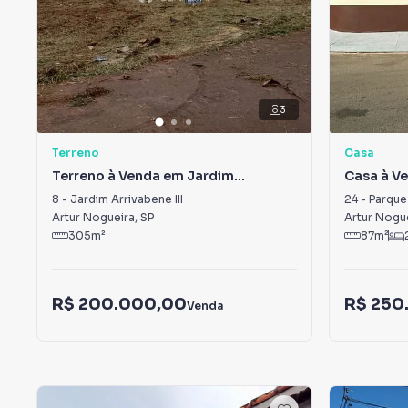
3
Terreno
Casa
Terreno à Venda em Jardim
Casa à V
Arrivabene III
Ida Sia
8
-
Jardim Arrivabene III
24
-
Parque 
Artur Nogueira
,
SP
Artur Nogu
305
m²
87
m²
R$ 200.000,00
R$ 250
Venda