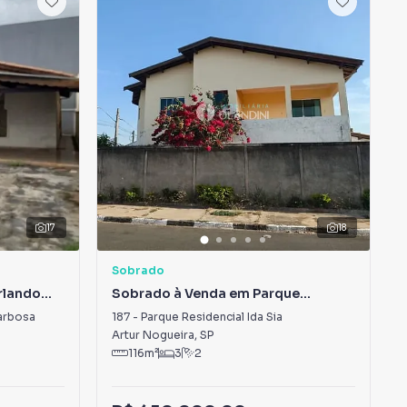
17
18
Sobrado
rlando
Sobrado à Venda em Parque
Residencial Ida Sia
arbosa
187
-
Parque Residencial Ida Sia
Artur Nogueira
,
SP
116
m²
3
2