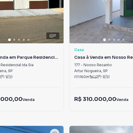
17
Casa
enda em Parque Residencial
Casa à Venda em Nosso R
Residencial Ida Sia
177
-
Nosso Recanto
eira
,
SP
Artur Nogueira
,
SP
2
1
1
160
m²
2
1
1
.000,00
R$ 310.000,00
Venda
Venda