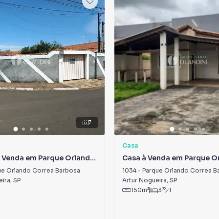
7
Casa
à Venda em Parque Orlando
Casa à Venda em Parque O
arbosa
Correa Barbosa
ue Orlando Correa Barbosa
1034
-
Parque Orlando Correa B
eira
,
SP
Artur Nogueira
,
SP
150
m²
3
1