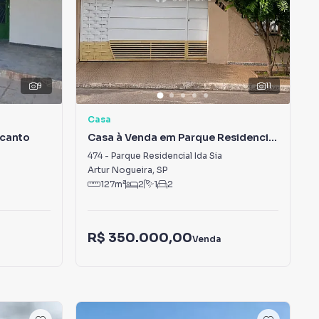
9
11
Casa
ecanto
Casa à Venda em Parque Residencial
Ida Sia
474
-
Parque Residencial Ida Sia
Artur Nogueira
,
SP
127
m²
2
1
2
R$ 350.000,00
Venda