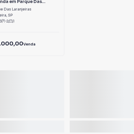
enda em Parque Das
as
e Das Laranjeiras
eira
,
SP
3
2
1
.000,00
Venda