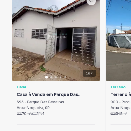
12
Casa
Terreno
Casa à Venda em Parque Das
Terreno 
Paineiras
Correa B
395
-
Parque Das Paineiras
900
-
Parq
Artur Nogueira
,
SP
Artur Nogu
70
m²
2
1
345
m²