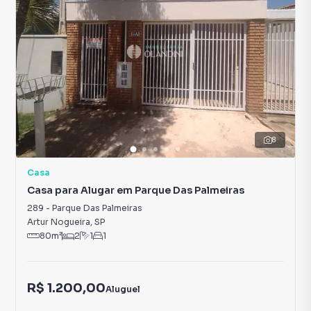
8
Casa
Casa para Alugar em Parque Das Palmeiras
289
-
Parque Das Palmeiras
Artur Nogueira
,
SP
80
m²
2
1
1
R$ 1.200,00
Aluguel