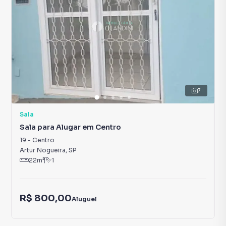
7
Sala
Sala para Alugar em Centro
19
-
Centro
Artur Nogueira
,
SP
22
m²
1
R$ 800,00
Aluguel