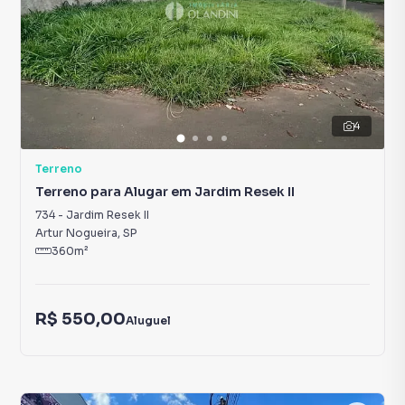
4
Terreno
Terreno para Alugar em Jardim Resek II
734
-
Jardim Resek II
Artur Nogueira
,
SP
360
m²
R$ 550,00
Aluguel