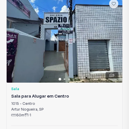
3
Sala
Sala para Alugar em Centro
1015
-
Centro
Artur Nogueira
,
SP
50
m²
1