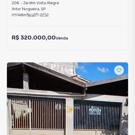
206
-
Jardim Vista Alegre
Artur Nogueira
,
SP
148
m²
2
2
2
R$ 320.000,00
Venda