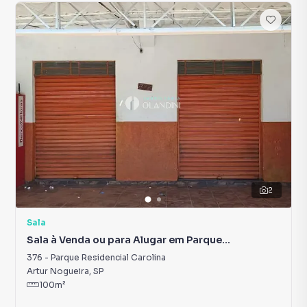
2
Sala
Sala à Venda ou para Alugar em Parque
Residencial Carolina
376
-
Parque Residencial Carolina
Artur Nogueira
,
SP
100
m²