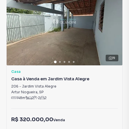
19
Casa
Casa à Venda em Jardim Vista Alegre
206
-
Jardim Vista Alegre
Artur Nogueira
,
SP
148
m²
2
2
2
R$ 320.000,00
Venda