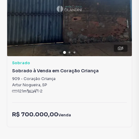
3
Sobrado
Sobrado à Venda em Coração Criança
909
-
Coração Criança
Artur Nogueira
,
SP
121
m²
4
2
R$ 700.000,00
Venda