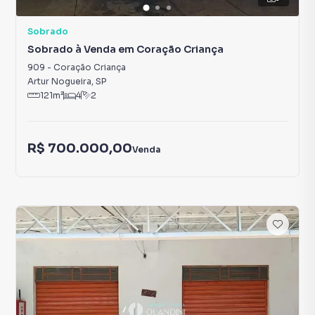
Sobrado
Sobrado à Venda em Coração Criança
909
-
Coração Criança
Artur Nogueira
,
SP
121
m²
4
2
R$ 700.000,00
Venda