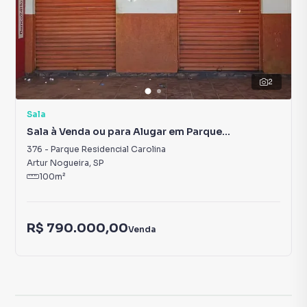
2
Sala
Sala à Venda ou para Alugar em Parque
Residencial Carolina
376
-
Parque Residencial Carolina
Artur Nogueira
,
SP
100
m²
R$ 790.000,00
Venda