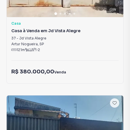
19
Casa
Casa à Venda em Jd Vista Alegre
37
-
Jd Vista Alegre
Artur Nogueira
,
SP
121
m²
3
2
R$ 380.000,00
Venda