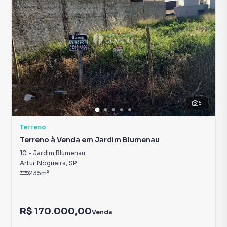
6
Terreno
Terreno à Venda em Jardim Blumenau
10
-
Jardim Blumenau
Artur Nogueira
,
SP
235
m²
R$ 170.000,00
Venda