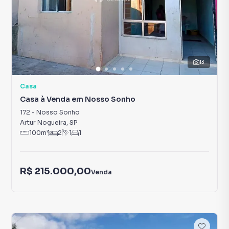
13
Casa
Casa à Venda em Nosso Sonho
172
-
Nosso Sonho
Artur Nogueira
,
SP
100
m²
2
1
1
R$ 215.000,00
Venda