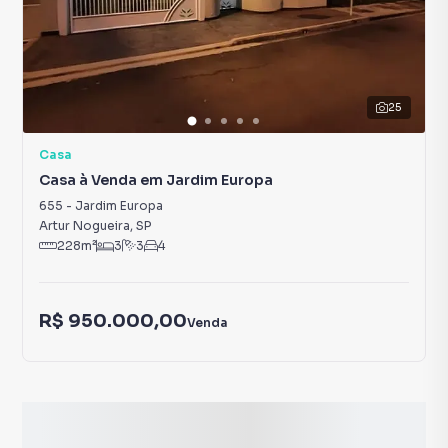
25
Casa
Casa à Venda em Jardim Europa
655
-
Jardim Europa
Artur Nogueira
,
SP
228
m²
3
3
4
R$ 950.000,00
Venda