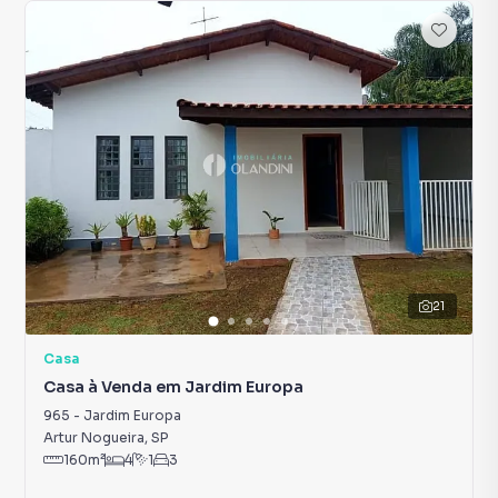
21
Casa
Casa à Venda em Jardim Europa
965
-
Jardim Europa
Artur Nogueira
,
SP
160
m²
4
1
3