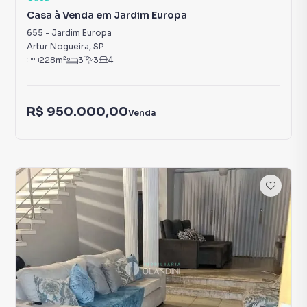
Casa à Venda em Jardim Europa
655
-
Jardim Europa
Artur Nogueira
,
SP
228
m²
3
3
4
R$ 950.000,00
Venda