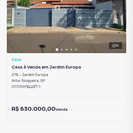
14
Casa
Casa à Venda em Jardim Europa
276
-
Jardim Europa
Artur Nogueira
,
SP
110
m²
3
1
R$ 630.000,00
Venda