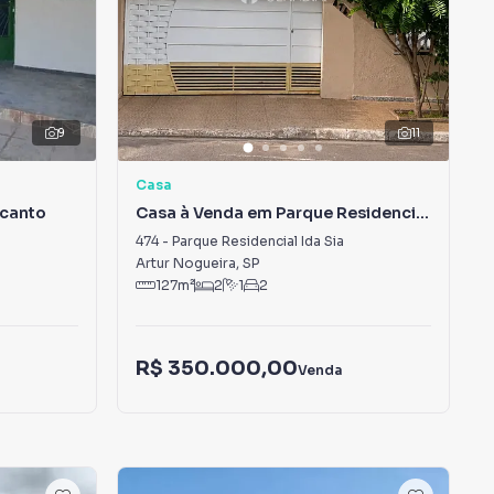
9
11
Casa
ecanto
Casa à Venda em Parque Residencial
Ida Sia
474
-
Parque Residencial Ida Sia
Artur Nogueira
,
SP
127
m²
2
1
2
R$ 350.000,00
Venda