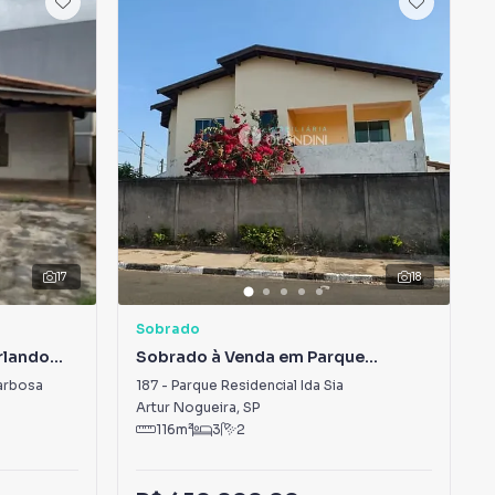
17
18
Sobrado
rlando
Sobrado à Venda em Parque
Residencial Ida Sia
arbosa
187
-
Parque Residencial Ida Sia
Artur Nogueira
,
SP
116
m²
3
2