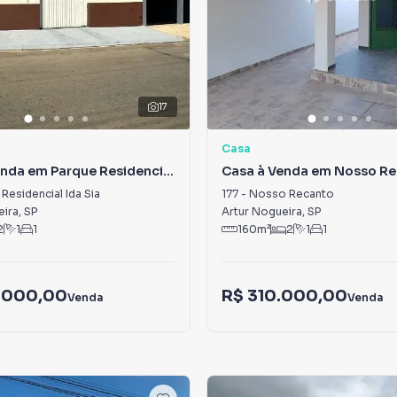
17
Casa
enda em Parque Residencial
Casa à Venda em Nosso R
Residencial Ida Sia
177
-
Nosso Recanto
eira
,
SP
Artur Nogueira
,
SP
2
1
1
160
m²
2
1
1
.000,00
R$ 310.000,00
Venda
Venda