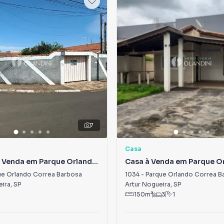
7
Casa
à Venda em Parque Orlando
Casa à Venda em Parque O
arbosa
Correa Barbosa
ue Orlando Correa Barbosa
1034
-
Parque Orlando Correa B
eira
,
SP
Artur Nogueira
,
SP
150
m²
3
1