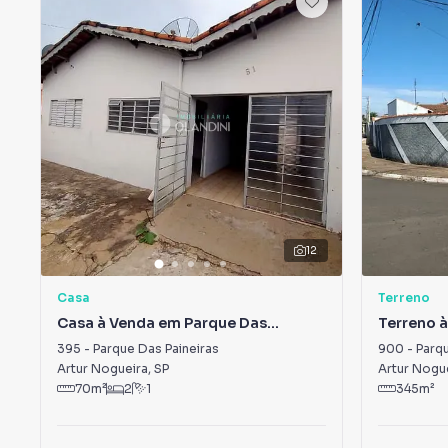
12
Casa
Terreno
Casa à Venda em Parque Das
Terreno 
Paineiras
Correa B
395
-
Parque Das Paineiras
900
-
Parq
Artur Nogueira
,
SP
Artur Nogu
70
m²
2
1
345
m²