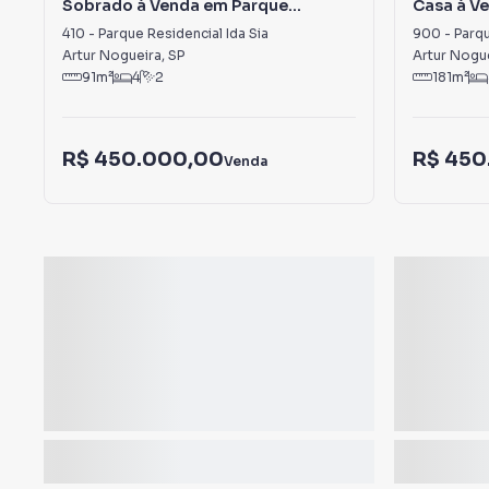
Sobrado à Venda em Parque
Casa à V
Residencial Ida Sia
Laranjeir
410
-
Parque Residencial Ida Sia
900
-
Parqu
Artur Nogueira
,
SP
Artur Nogu
91
m²
4
2
181
m²
R$ 450.000,00
R$ 450
Venda