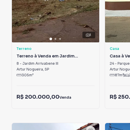
3
Terreno
Casa
Terreno à Venda em Jardim
Casa à V
Arrivabene III
Ida Sia
8
-
Jardim Arrivabene III
24
-
Parque 
Artur Nogueira
,
SP
Artur Nogu
305
m²
87
m²
R$ 200.000,00
R$ 250
Venda