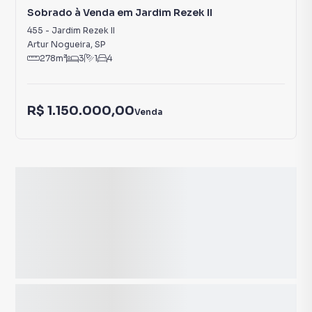
Sobrado à Venda em Jardim Rezek II
455
-
Jardim Rezek II
Artur Nogueira
,
SP
278
m²
3
1
4
R$ 1.150.000,00
Venda