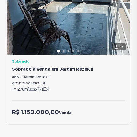
20
Sobrado
Sobrado à Venda em Jardim Rezek II
455
-
Jardim Rezek II
Artur Nogueira
,
SP
278
m²
3
1
4
R$ 1.150.000,00
Venda