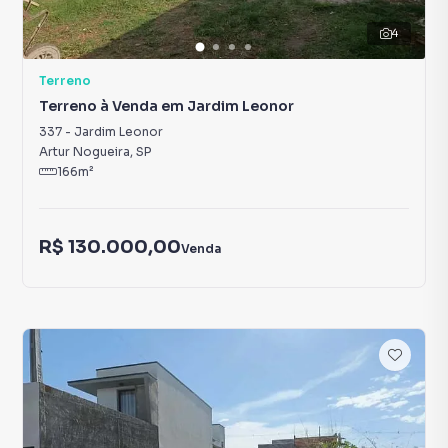
4
Terreno
Terreno à Venda em Jardim Leonor
337
-
Jardim Leonor
Artur Nogueira
,
SP
166
m²
R$ 130.000,00
Venda