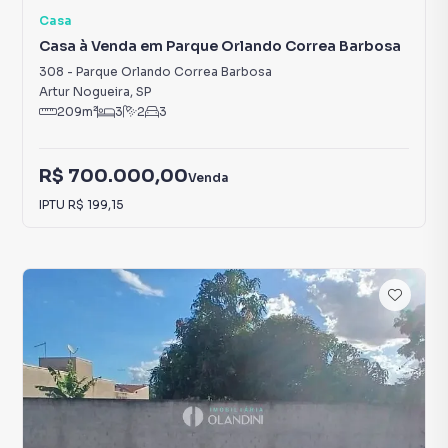
Casa
Casa à Venda em Parque Orlando Correa Barbosa
308
-
Parque Orlando Correa Barbosa
Artur Nogueira
,
SP
209
m²
3
2
3
R$ 700.000,00
Venda
IPTU
R$ 199,15