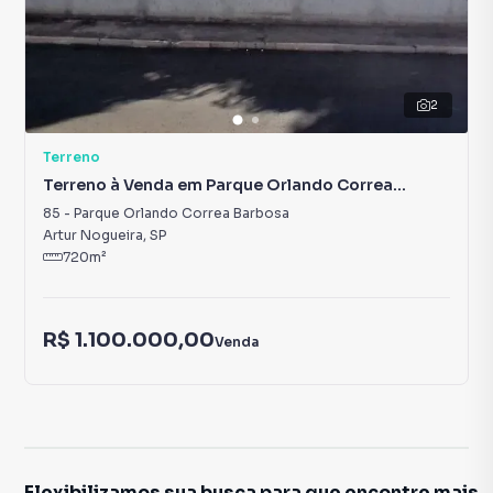
2
Terreno
Terreno à Venda em Parque Orlando Correa
Barbosa
85
-
Parque Orlando Correa Barbosa
Artur Nogueira
,
SP
720
m²
R$ 1.100.000,00
Venda
Flexibilizamos sua busca para que encontre mais