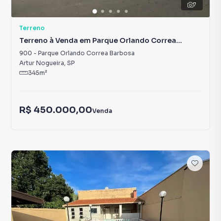
7
Terreno
Terreno à Venda em Parque Orlando Correa
Barbosa
900
-
Parque Orlando Correa Barbosa
Artur Nogueira
,
SP
345
m²
R$ 450.000,00
Venda