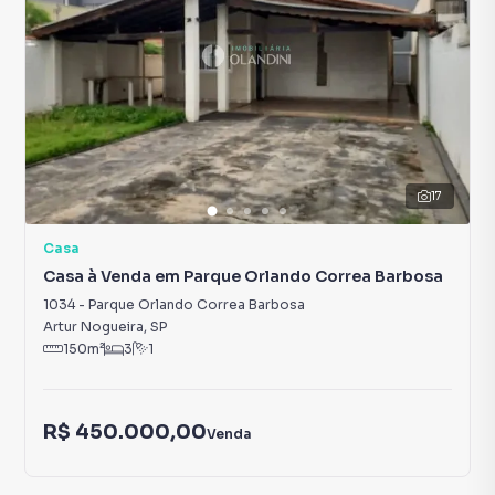
17
Casa
Casa à Venda em Parque Orlando Correa Barbosa
1034
-
Parque Orlando Correa Barbosa
Artur Nogueira
,
SP
150
m²
3
1
R$ 450.000,00
Venda