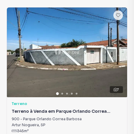
7
Terreno
Terreno à Venda em Parque Orlando Correa
Barbosa
900
-
Parque Orlando Correa Barbosa
Artur Nogueira
,
SP
345
m²