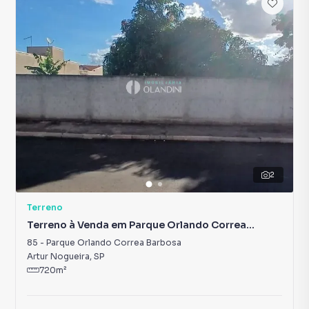
2
Terreno
Terreno à Venda em Parque Orlando Correa
Barbosa
85
-
Parque Orlando Correa Barbosa
Artur Nogueira
,
SP
720
m²