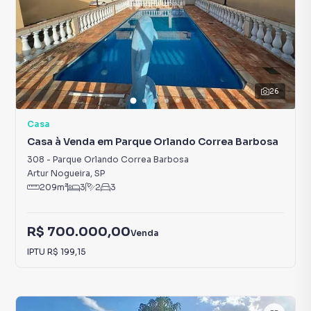
26
Casa
Casa à Venda em Parque Orlando Correa Barbosa
308
-
Parque Orlando Correa Barbosa
Artur Nogueira
,
SP
209
m²
3
2
3
R$ 700.000,00
Venda
IPTU
R$ 199,15