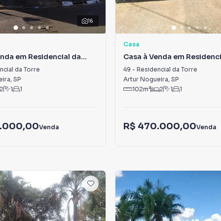
16
Casa
nda em Residencial da
Casa à Venda em Residenci
Torre
ncial da Torre
49
-
Residencial da Torre
eira
,
SP
Artur Nogueira
,
SP
2
1
1
102
m²
2
1
1
.000,00
R$ 470.000,00
Venda
Venda