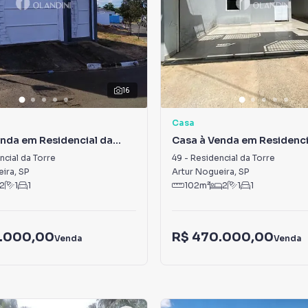
16
Casa
nda em Residencial da
Casa à Venda em Residenci
Torre
ncial da Torre
49
-
Residencial da Torre
eira
,
SP
Artur Nogueira
,
SP
2
1
1
102
m²
2
1
1
.000,00
R$ 470.000,00
Venda
Venda