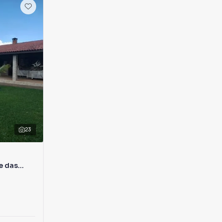
23
e das