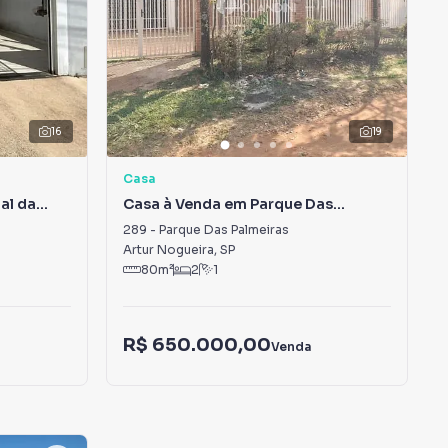
16
19
Casa
al da
Casa à Venda em Parque Das
Palmeiras
289
-
Parque Das Palmeiras
Artur Nogueira
,
SP
80
m²
2
1
R$ 650.000,00
Venda