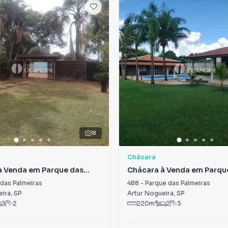
18
Chácara
à Venda em Parque das
Chácara à Venda em Parqu
s
Palmeiras
das Palmeiras
488
-
Parque das Palmeiras
eira
,
SP
Artur Nogueira
,
SP
3
2
220
m²
2
3