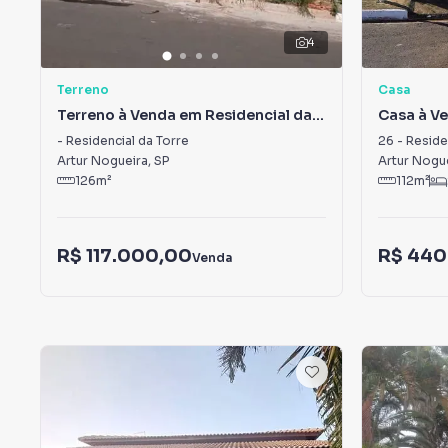
4
Terreno
Casa
Terreno à Venda em Residencial da
Casa à Ve
Torre
Torre
-
Residencial da Torre
26
-
Reside
Artur Nogueira
,
SP
Artur Nogu
126
m²
112
m²
R$ 117.000,00
R$ 440
Venda