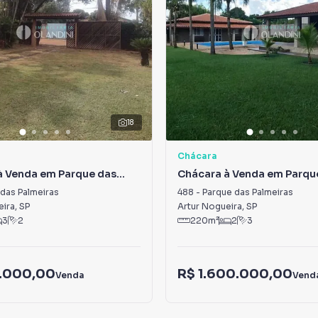
18
Chácara
à Venda em Parque das
Chácara à Venda em Parqu
s
Palmeiras
das Palmeiras
488
-
Parque das Palmeiras
eira
,
SP
Artur Nogueira
,
SP
3
2
220
m²
2
3
.000,00
R$ 1.600.000,00
Venda
Vend