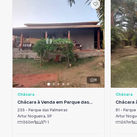
18
Chácara
Chácara
Chácara à Venda em Parque das
Chácara 
Palmeiras
Palmeira
235
-
Parque das Palmeiras
81
-
Parque 
Artur Nogueira
,
SP
Artur Nogu
350
m²
3
1
247
m²