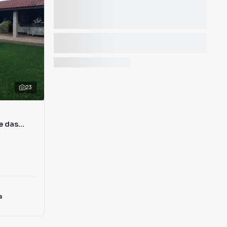
23
e das
a