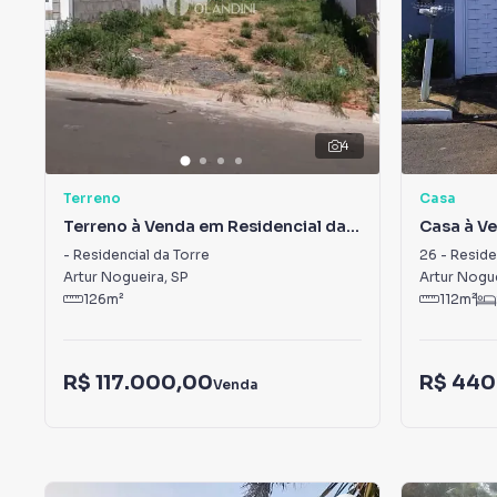
4
Terreno
Casa
Terreno à Venda em Residencial da
Casa à Ve
Torre
Torre
-
Residencial da Torre
26
-
Reside
Artur Nogueira
,
SP
Artur Nogu
126
m²
112
m²
R$ 117.000,00
R$ 440
Venda