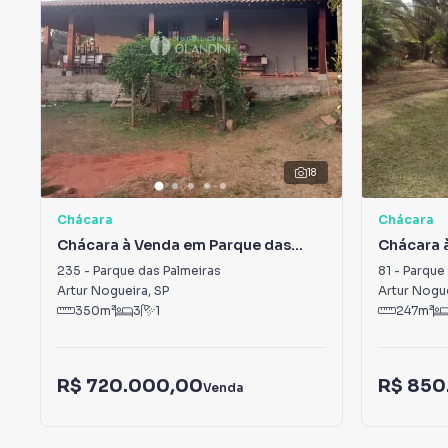
18
Chácara
Chácara
Chácara à Venda em Parque das
Chácara 
Palmeiras
Palmeira
235
-
Parque das Palmeiras
81
-
Parque 
Artur Nogueira
,
SP
Artur Nogu
350
m²
3
1
247
m²
R$ 720.000,00
R$ 850
Venda