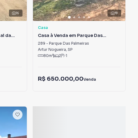
16
19
Casa
al da
Casa à Venda em Parque Das
Palmeiras
289
-
Parque Das Palmeiras
Artur Nogueira
,
SP
80
m²
2
1
R$ 650.000,00
Venda